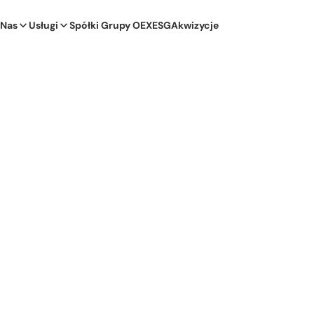
 Nas
Usługi
Spółki Grupy OEX
ESG
Akwizycje
czaniu usług i technologii w obszarze sprzedaży,
zrostem wyników:
n zł i były wyższe o 7,1 % niż przychody osiągnięte
go.