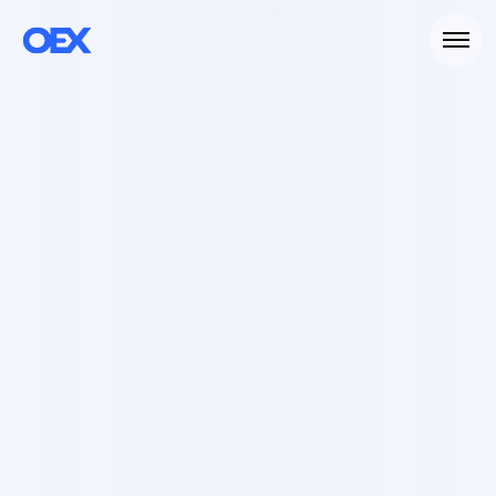
FMCG
Retail
E-commerce