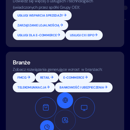
Dowiedz się więcej o usługach i technologiach
świadczonych przez spółki Grupy OEX:
USŁUGI WSPARCIA SPRZEDAŻY
ZARZĄDZANIE LOJALNOŚCIĄ
USŁUGI DLA E-COMMERCE
USŁUGI CX I BPO
Branże
Zobacz rozwiązania generujące wzrost w branżach:
FMCG
RETAIL
E-COMMERCE
TELEKOMUNIKACJA
BANKOWOŚĆ I UBEZPIECZENIA