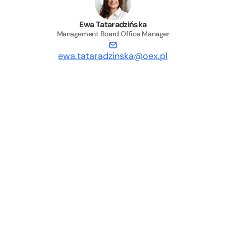
Ewa Tataradzińska
Management Board Office Manager
ewa.tataradzinska@oex.pl
info@oexgroup.com
ul. Klimczaka 1, Wejście A
02-797 Warsaw