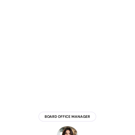
Karol Wieteska
Dyrektor ds. sprzedaży i marketingu Grupy
Napisz do nas
Małgorzata Fischer
Dyrektor ds. komunikacji korporacyjnej
Napisz do nas
BOARD OFFICE MANAGER