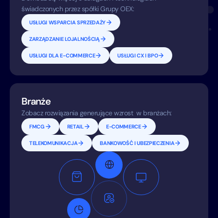
świadczonych przez spółki Grupy OEX:
USŁUGI WSPARCIA SPRZEDAŻY
ZARZĄDZANIE LOJALNOŚCIĄ
USŁUGI DLA E-COMMERCE
USŁUGI CX I BPO
Branże
Zobacz rozwiązania generujące wzrost w branżach:
FMCG
RETAIL
E-COMMERCE
TELEKOMUNIKACJA
BANKOWOŚĆ I UBEZPIECZENIA