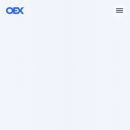
FMCG
Retail
E-commerce