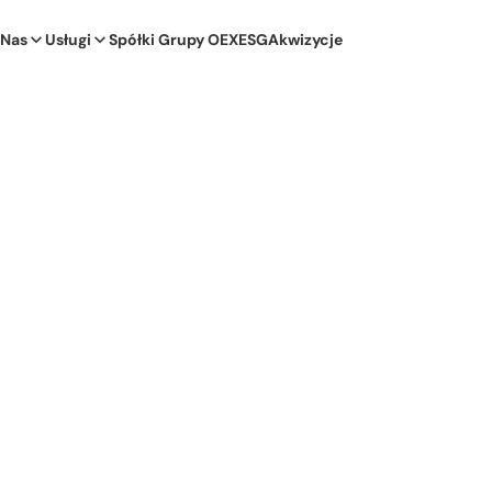
 Nas
Usługi
Spółki Grupy OEX
ESG
Akwizycje
ontynuowała wzrost wyników zarówno w ujęciu
h segmentach operacyjnych. Przychody Grupy w
niosły 505,7 mln zł i były wyższe o 19,4% niż
 okresie roku ubiegłego. Skonsolidowany zysk EBI
SR 17) co stanowi wzrost o 41,9 % w porównaniu do