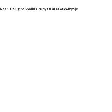
 Nas
Usługi
Spółki Grupy OEX
ESG
Akwizycje
OEX S.A., pozyskała w ramach emisji akcji serii A środ
ucjonalnych oraz grupy tzw. business angels, przy
ej 63,0 mln USD.