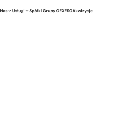
 Nas
Usługi
Spółki Grupy OEX
ESG
Akwizycje
rupy OEX, nabyła 70 proc. udziałów spółki Brand Acti
py na Shopify, jednej z najbardziej dynamicznie
wych na świecie.