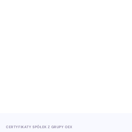
NO ITEMS FOUND.
Wiedza, konferencje i konkursy branżowe w II
kwartale 2026
3.7.2026
CERTYFIKATY SPÓŁEK Z GRUPY OEX