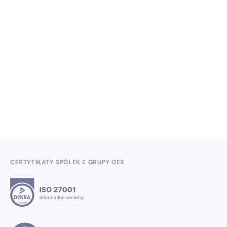
NO ITEMS FOUND.
Wiedza, konferencje i konkursy branżowe w II
kwartale 2026
3.7.2026
CERTYFIKATY SPÓŁEK Z GRUPY OEX