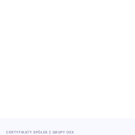
NO ITEMS FOUND.
Wiedza, konferencje i konkursy branżowe w II
kwartale 2026
3.7.2026
CERTYFIKATY SPÓŁEK Z GRUPY OEX