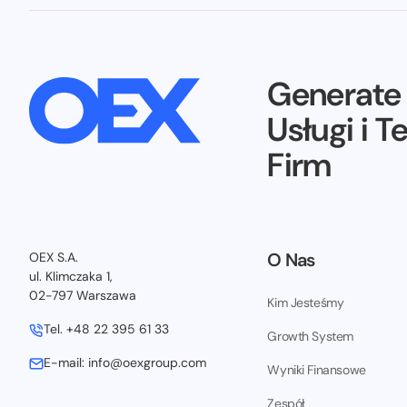
Generat
Usługi i T
Firm
O Nas
OEX S.A.
ul. Klimczaka 1,
02-797 Warszawa
Kim Jesteśmy
Tel. +48 22 395 61 33
Growth System
E-mail: info@oexgroup.com
Wyniki Finansowe
Zespół