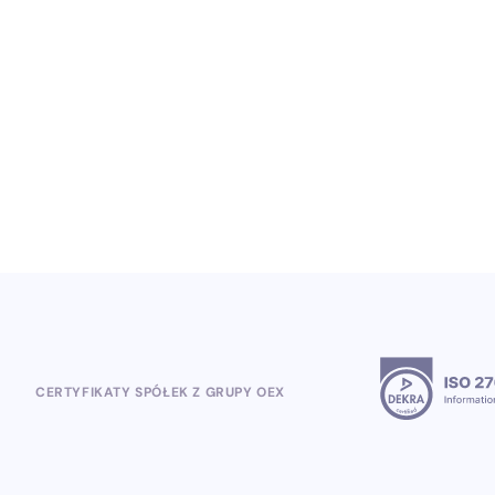
Od Heinekena po Mundial 2026: polska
firma Open Loyalty wygrywa obsługę
globalnych projektów lojalnościowych
5.8.2026
CERTYFIKATY SPÓŁEK Z GRUPY OEX