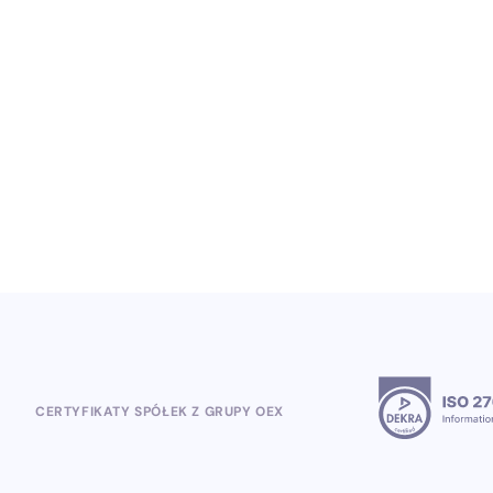
Od Heinekena po Mundial 2026: polska
firma Open Loyalty wygrywa obsługę
globalnych projektów lojalnościowych
5.8.2026
CERTYFIKATY SPÓŁEK Z GRUPY OEX