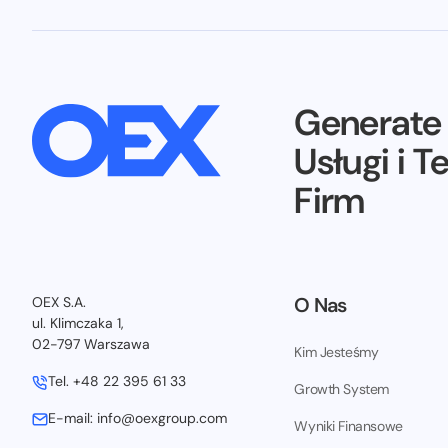
Generat
Usługi i T
Firm
O Nas
OEX S.A.
ul. Klimczaka 1,
02-797 Warszawa
Kim Jesteśmy
Tel. +48 22 395 61 33
Growth System
E-mail: info@oexgroup.com
Wyniki Finansowe