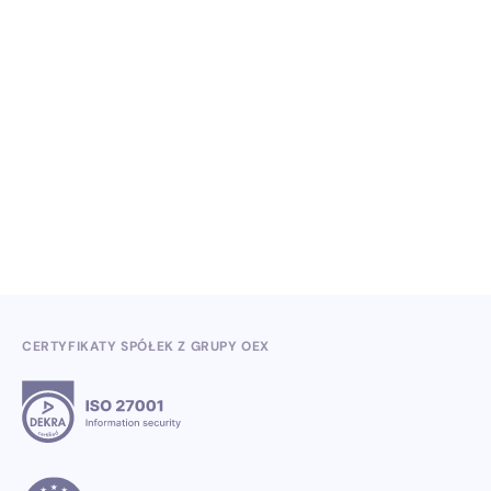
NO ITEMS FOUND.
Wiedza, konferencje i konkursy branżowe w II
kwartale 2026
3.7.2026
CERTYFIKATY SPÓŁEK Z GRUPY OEX