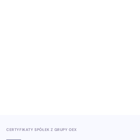
NO ITEMS FOUND.
Wiedza, konferencje i konkursy branżowe w II
kwartale 2026
3.7.2026
CERTYFIKATY SPÓŁEK Z GRUPY OEX