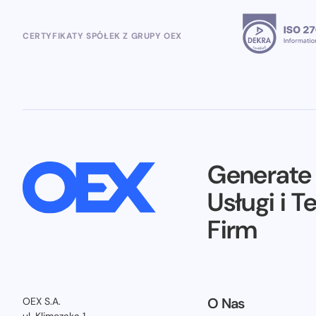
CERTYFIKATY SPÓŁEK Z GRUPY OEX
Generat
Usługi i T
Firm
O Nas
OEX S.A.