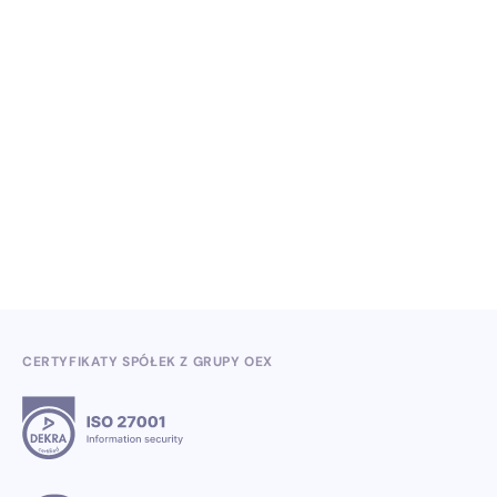
NO ITEMS FOUND.
Wiedza, konferencje i konkursy branżowe w II
kwartale 2026
3.7.2026
CERTYFIKATY SPÓŁEK Z GRUPY OEX