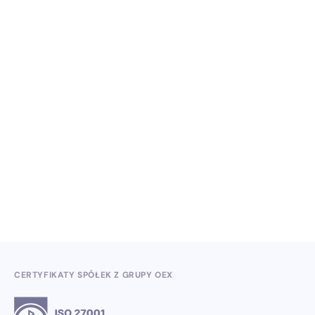
NO ITEMS FOUND.
Wiedza, konferencje i konkursy branżowe w II
kwartale 2026
3.7.2026
CERTYFIKATY SPÓŁEK Z GRUPY OEX