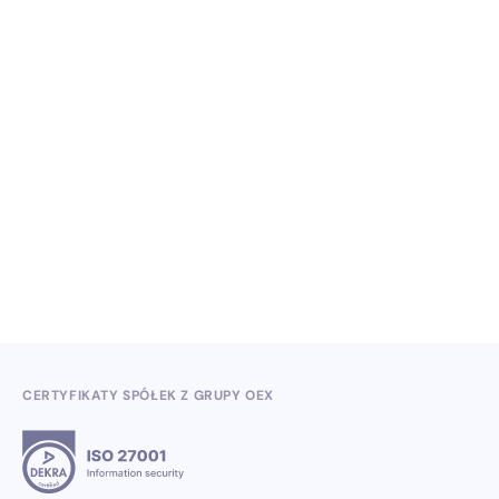
NO ITEMS FOUND.
Wiedza, konferencje i konkursy branżowe w II
kwartale 2026
3.7.2026
CERTYFIKATY SPÓŁEK Z GRUPY OEX