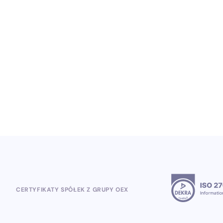
Od Heinekena po Mundial 2026: polska
firma Open Loyalty wygrywa obsługę
globalnych projektów lojalnościowych
5.8.2026
CERTYFIKATY SPÓŁEK Z GRUPY OEX